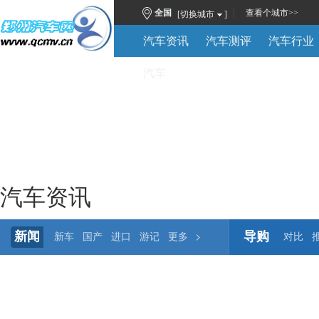
|
全国
查看
个城市
>>
[切换城市
]
汽车资讯
汽车测评
汽车行业
汽车
汽车资讯
新闻
导购
新车
国产
进口
游记
更多
对比